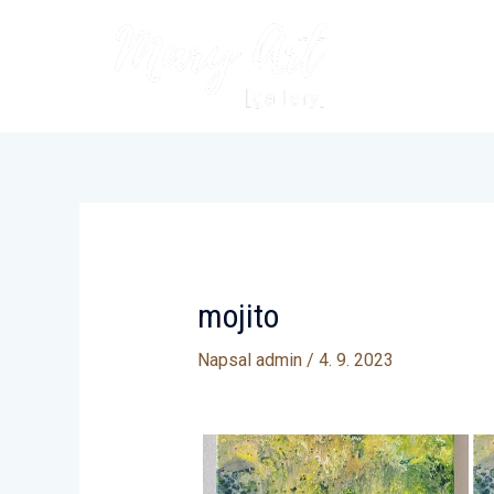
Přeskočit
na
obsah
mojito
Napsal
admin
/
4. 9. 2023