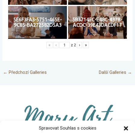
5E6F3FA3-5751-465E-
5B37145C-E48C-437B-
9C85-BA272582D5A3
ACDC-39E43DACDF17
«
‹
z
2
›
»
←
Předchozí Galleries
Další Galleries
→
Spravovat Souhlas s cookies