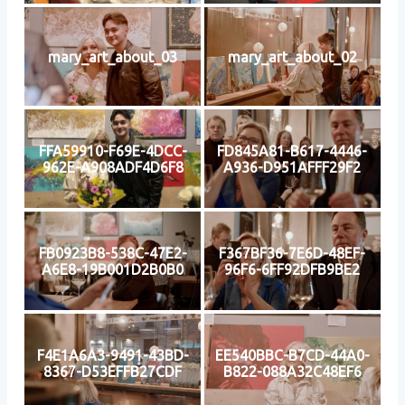
mary_art_about_03
mary_art_about_02
FFA59910-F69E-4DCC-
FD845A81-B617-4446-
962E-A908ADF4D6F8
A936-D951AFFF29F2
FB0923B8-538C-47E2-
F367BF36-7E6D-48EF-
A6E8-19B001D2B0B0
96F6-6FF92DFB9BE2
F4E1A6A3-9491-43BD-
EE540BBC-B7CD-44A0-
8367-D53EFFB27CDF
B822-088A32C48EF6