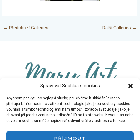
←
Předchozí Galleries
Další Galleries
→
Spravovat Souhlas s cookies
Abychom poskytli co nejlepší služby, používáme k ukládání a/nebo
přístupu k informacím o zařízení, technologie jako jsou soubory cookies.
Souhlas s těmito technologiemi nám umožní zpracovávat údaje, jako je
chování při procházení nebo jedinečná ID na tomto webu. Nesouhlas nebo
maryartunlimited@gmail.com
odvolání souhlasu může nepříznivě ovlivnit určité vlastnosti a funkce.
Instagram
PŘÍJMOUT