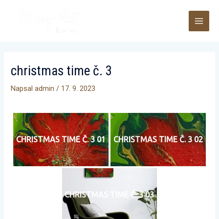
Přeskočit
MAI
na
obsah
ME
christmas time č. 3
Napsal
admin
/
17. 9. 2023
CHRISTMAS TIME Č. 3 01
CHRISTMAS TIME Č. 3 02
CHRISTMAS TIME Č. 3 03